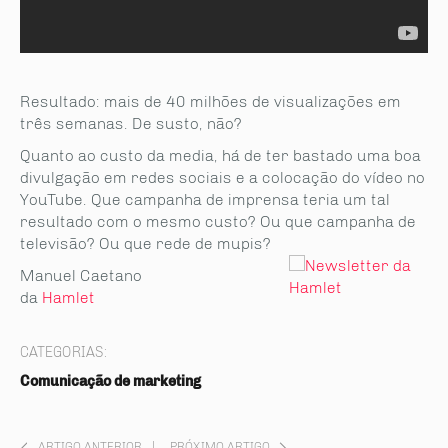
Resultado: mais de 40 milhões de visualizações em
três semanas. De susto, não?
Quanto ao custo da media, há de ter bastado uma boa
divulgação em redes sociais e a colocação do vídeo no
YouTube. Que campanha de imprensa teria um tal
resultado com o mesmo custo? Ou que campanha de
televisão? Ou que rede de mupis?
Manuel Caetano
da
Hamlet
CATEGORIAS:
Comunicação de marketing
ARTIGO ANTERIOR
|
PRÓXIMO ARTIGO