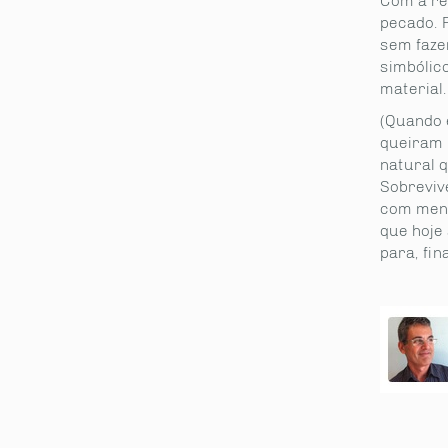
Com a re
pecado. 
sem faze
simbólico
material
(Quando 
queiram 
natural 
Sobreviv
com meno
que hoje
para, fi
partilhe