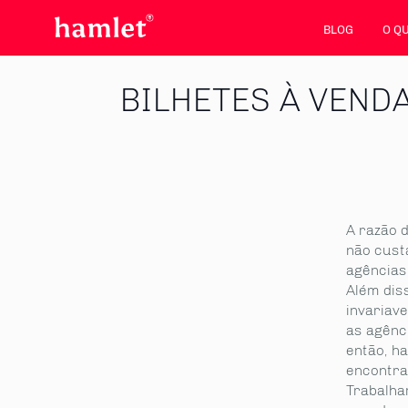
BLOG
O Q
BILHETES À VEND
A razão 
não cust
agências 
Além diss
invariav
as agênc
então, h
encontra
Trabalha