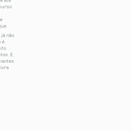
é até
curso
de
gue.
 já não
 é
ito.
tos. E,
iantes
ivre