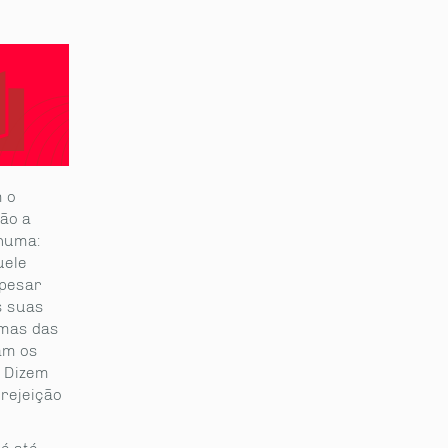
m o
tão a
nhuma:
uele
Apesar
s suas
umas das
am os
! Dizem
rejeição