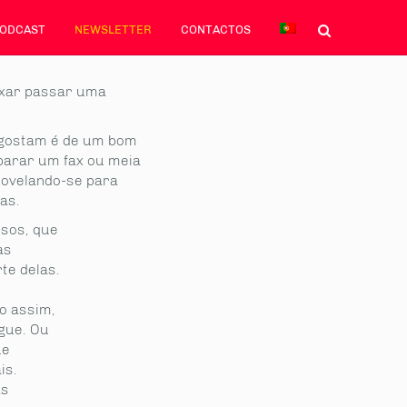
PODCAST
NEWSLETTER
CONTACTOS
ixar passar uma
s gostam é de um bom
parar um fax ou meia
otovelando-se para
as.
sos, que
as
te delas.
o assim,
gue. Ou
ue
is.
as