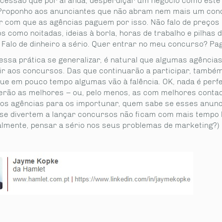
cessão que por aí anda, desperdiçar um negócio como este 
Proponho aos anunciantes que não abram nem mais um con
r com que as agências paguem por isso. Não falo de preços
s como noitadas, ideias à borla, horas de trabalho e pilhas 
. Falo de dinheiro a sério. Quer entrar no meu concurso? Pa
essa prática se generalizar, é natural que algumas agências
ir aos concursos. Das que continuarão a participar, também
que em pouco tempo algumas vão à falência. OK, nada é perfe
erão as melhores – ou, pelo menos, as com melhores contac
s agências para os importunar, quem sabe se esses anunc
 se divertem a lançar concursos não ficam com mais tempo l
nalmente, pensar a sério nos seus problemas de marketing?)