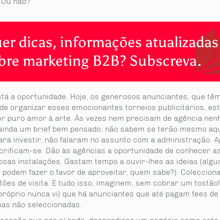
 Ou não?
er dicas, informações atualizadas
bre marketing B2B? Subscreva.
stá a oportunidade. Hoje, os generosos anunciantes, que tê
de organizar esses emocionantes torneios publicitários, es
por puro amor à arte. Às vezes nem precisam de agência ne
ainda um brief bem pensado, não sabem se terão mesmo aq
ara investir, não falaram no assunto com a administração. 
acrificam-se. Dão às agências a oportunidade de conhecer a
osas instalações. Gastam tempo a ouvir-lhes as ideias (alg
é podem fazer o favor de aproveitar, quem sabe?). Coleccion
tões de visita. E tudo isso, imaginem, sem cobrar um tostão
próprio nunca vi) que há anunciantes que até pagam fees de 
ias não seleccionadas.