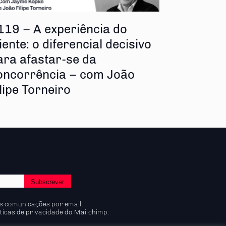
119 – A experiência do
iente: o diferencial decisivo
ara afastar-se da
oncorrência – com João
ilipe Torneiro
s comunicações por email.
ticas de privacidade do Mailchimp.