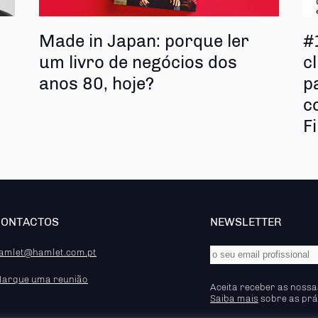
s
Made in Japan: porque ler
#
um livro de negócios dos
cl
anos 80, hoje?
p
c
F
CONTACTOS
NEWSLETTER
amlet@hamlet.com.pt
arque uma reunião
Aceita receber as nossa
Saiba mais
sobre as prá