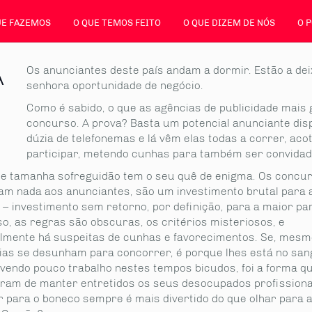
UE FAZEMOS
O QUE TEMOS FEITO
O QUE DIZEM DE NÓS
O 
A
Os anunciantes deste país andam a dormir. Estão a de
senhora oportunidade de negócio.
Como é sabido, o que as agências de publicidade mai
concurso. A prova? Basta um potencial anunciante dis
dúzia de telefonemas e lá vêm elas todas a correr, ac
participar, metendo cunhas para também ser convidad
de tamanha sofreguidão tem o seu quê de enigma. Os concur
am nada aos anunciantes, são um investimento brutal para 
– investimento sem retorno, por definição, para a maior par
o, as regras são obscuras, os critérios misteriosos, e
elmente há suspeitas de cunhas e favorecimentos. Se, mesm
ias se desunham para concorrer, é porque lhes está no san
avendo pouco trabalho nestes tempos bicudos, foi a forma q
ram de manter entretidos os seus desocupados profissiona
r para o boneco sempre é mais divertido do que olhar para 