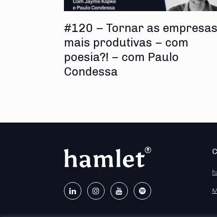
#120 – Tornar as empresa
mais produtivas – com
poesia?! – com Paulo
Condessa
h
M