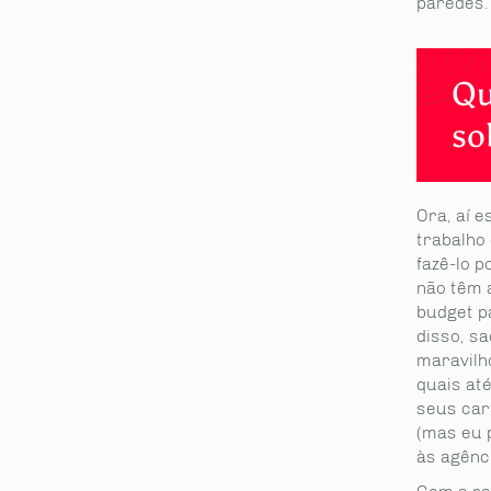
paredes.
Qu
so
Ora, aí e
trabalho 
fazê-lo 
não têm 
budget p
disso, s
maravilh
quais at
seus car
(mas eu 
às agênc