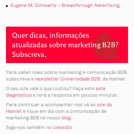
Eugene M. Schwartz – Breakthrough Advertising
Quer dicas, informações
atualizadas sobre marketing B2B?
Subscreva.
Para saber mais sobre marketing e comunicação B2B,
subscreva a
newsletter Universidade B2B
, da Hamlet.
O seu site vale o que custou? Faça este
este
diagnóstico
e terá a resposta em poucos minutos.
Para continuar a acompanhar-nos vá ao
site da
Hamlet
e fique em dia com a comunicação de
marketing B2B no nosso
blog
.
Siga-nos também no
LinkedIn
.