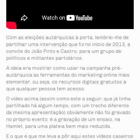
Com as eleições autárquicas à porta, lembrei-me de
partilhar uma intervenção que fiz no início de 2013, a
convite do João Pinto e Castro, para um grupo de
políticos e militantes partidários.
A ideia era mostrar como usar na campanha pré-
autárquica as ferramentas do marketing online mais
elementar, ou seja, os recursos digitais gratuitos a
que qualquer pessoa tem acesso.
O vídeo acima (assim como este a seguir, que já tinha
partilhado há algum tempo, com um trecho diferente
da mesma apresentação) obviamente não foi gravado
no próprio evento: é a gravação de um ensaio, na
Hamlet, para uma plateia bem mais reduzida.
E o que é que me leva a pôr aqui estes vídeos caseiros