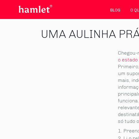
BLOG
O Q
UMA AULINHA PRÁ
Chegou-m
o estado
Primeiro
um supor
mais, ind
informaçã
principal
funciona.
relevant
destinat
só tudo 
Preenc
Li o r