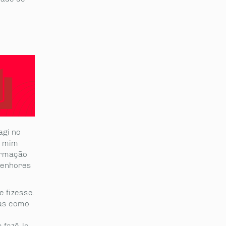
agi no
a mim
formação
 senhores
e fizesse.
Mas como
 fazê-lo.