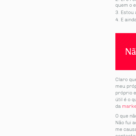
quem o e
Estou 
E aind
Nã
Claro qu
meu próp
próprio e
útil é o 
da
mark
O que não
Não fui 
me causa
contactar