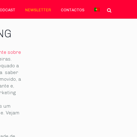
PODCAST
NEWSLETTER
CONTACTOS
NG
nte sobre
iras.
equado a
ra saber
omovido, a
ante e,
rketing
os um
se. Vejam
dade de