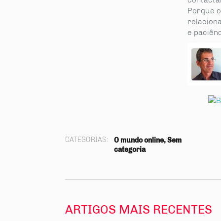
Porque o 
relaciona
e paciênc
tilhe
CATEGORIAS:
O mundo online, Sem
categoria
ARTIGOS MAIS RECENTES