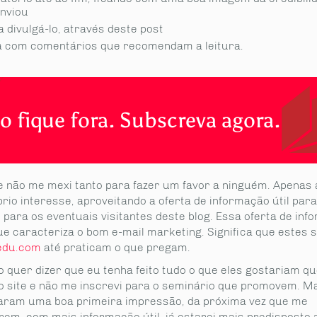
nviou
a divulgá-lo, através deste post
a com comentários que recomendam a leitura.
o fique fora. Subscreva agora.
e não me mexi tanto para fazer um favor a ninguém. Apenas 
rio interesse, aproveitando a oferta de informação útil par
 para os eventuais visitantes deste blog. Essa oferta de in
que caracteriza o bom e-mail marketing. Significa que estes
edu.com
até praticam o que pregam.
 quer dizer que eu tenha feito tudo o que eles gostariam qu
ao site e não me inscrevi para o seminário que promovem. 
ram uma boa primeira impressão, da próxima vez que me
em, com mais informação útil, já estarei mais predisposto a