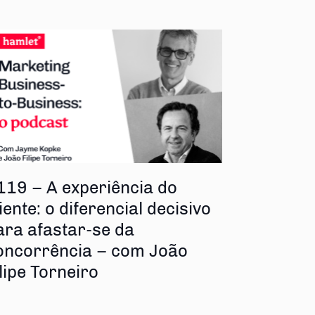
119 – A experiência do
iente: o diferencial decisivo
ara afastar-se da
oncorrência – com João
ilipe Torneiro