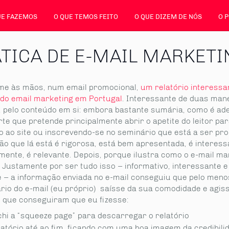
UE FAZEMOS
O QUE TEMOS FEITO
O QUE DIZEM DE NÓS
O 
TICA DE E-MAIL MARKETI
e às mãos, num email promocional,
um relatório interessa
 do email marketing em Portugal
. Interessante de duas mane
, pelo conteúdo em si: embora bastante sumária, como é ad
te que pretende principalmente abrir o apetite do leitor pa
o ao site ou inscrevendo-se no seminário que está a ser pr
o que lá está é rigorosa, está bem apresentada, é interess
mente, é relevante. Depois, porque ilustra como o e-mail ma
 Justamente por ser tudo isso – informativo, interessante e
e – a informação enviada no e-mail conseguiu que pelo men
ário do e-mail (eu próprio) saísse da sua comodidade e agis
o que conseguiram que eu fizesse:
hi a “squeeze page” para descarregar o relatório
elatório até ao fim, ficando com uma boa imagem da credibili