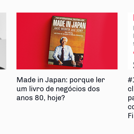
s
Made in Japan: porque ler
#
um livro de negócios dos
cl
anos 80, hoje?
p
c
F