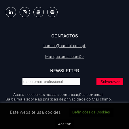
CONTACTOS
hamlet@hamlet.com.pt
Marque uma reunião
NEWSLETTER
Aceita receber as nossas comunicações por email.
Saiba mais
sobre as práticas de privacidade do Mailchimp.
Este website usa cookies.
Definicões de Cookies
© 2026 - Hamlet - Marketing B2B, IP:92.204.53.83
Aceitar
Política de Privacidade e Cookies