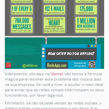
Infelizmente, nós aqui na
Hamlet
não temos a fórmula
mágica para resolver este problema dos nossos dias
na sua empresa. Se você a tiver, e souber o meio ideal
para evitar que as redes sociais interrompam os seus
funcionários, por favor diga-nos.
Entretanto, se não se pode vencer as redes sociais, o
melhor é fazer com que funcionem a seu favor. E aí,