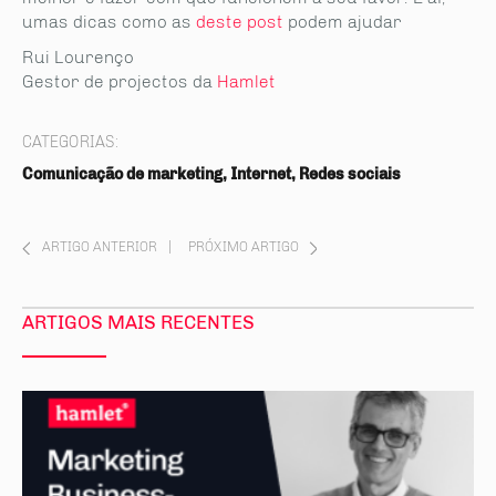
umas dicas como as
deste post
podem ajudar
Rui Lourenço
Gestor de projectos da
Hamlet
CATEGORIAS:
Comunicação de marketing, Internet, Redes sociais
ARTIGO ANTERIOR
|
PRÓXIMO ARTIGO
ARTIGOS MAIS RECENTES