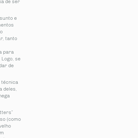
xa de ser
sunto e
mentos
 o
r, tanto
a para
 Logo, se
dar de
 técnica
a deles,
Chega
tters”
aso (como
velho
um