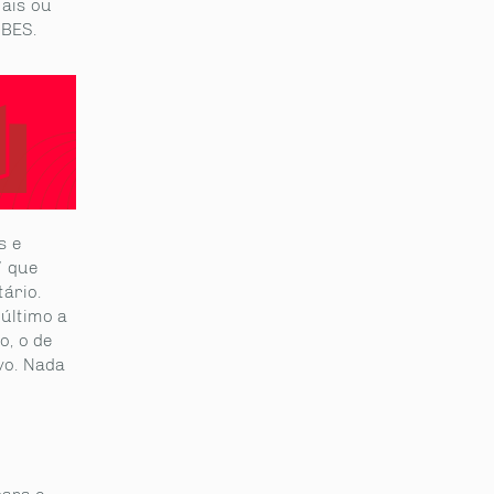
ais ou
 BES.
s e
” que
ário.
último a
o, o de
vo. Nada