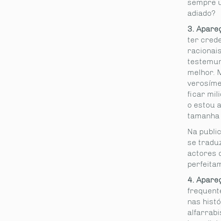
sempre u
adiado?
3. Apare
ter cred
racionais
testemun
melhor. 
verosíme
ficar mi
o estou 
tamanha 
Na public
se traduz
actores 
perfeita
4. Apare
frequent
nas hist
alfarrabi