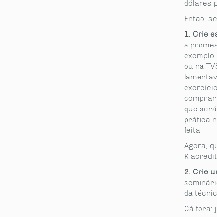
dólares p
Então, se
1. Crie 
a promes
exemplo,
ou na TV
lamentav
exercício
comprar 
que será 
prática n
feita.
Agora, q
K acredi
2. Crie u
seminári
da técnic
Cá fora: 