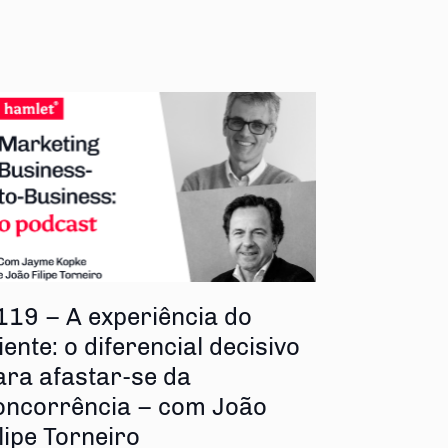
119 – A experiência do
iente: o diferencial decisivo
ara afastar-se da
oncorrência – com João
ilipe Torneiro