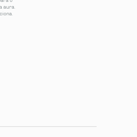
para o
a aura.
ciona.