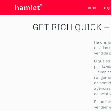
BLOG
O Q
GET RICH QUICK – 
Há uns d
criadas 
vendida p
O que es
produzida
– simple
ranger o
ao sentid
agências
da criat
E que fó
vendem-n