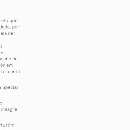
orta que
dada, por
ela net
os
 e
noção de
pôr em
da já está
 Special
o,
 milagre
ria têm