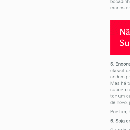
bocadinh
menos co
Nã
Su
partilhe
5. Encor
classifi
andam po
Mas há t
saber, o
ter um c
de novo, 
Por fim, 
6. Seja cr