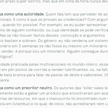
m prazo super estrito, mas que em cima da hora nunca dei
ça como uma autoridade.
Quem fala tem que perceber do as
enciais. E como é que se provam as credenciais? Com argu
, quando for possível. Por exemplo, se eu puder apresentar
ho de alguém conhecido, ou cuja identidade se pode verifica
Mas se não houver factos desses, convicção e argumentos
is bastam e sobram. Do género: eu não venderia um sistem
lionário em 3 semanas se não fosse eu mesmo um milionário.
a vender, é porque sou um milionário. Alguém consegue duvi
lógica?
idade praticada pelas multinacionais no mundo inteiro, essa
 em pôr pilotos de corrida a vender lubrificantes, ou, na falt
de bata branca para falar de pastas de dente e sabonetes. 
mente.
ça como um precritor neutro.
Os autores das “killer sales le
emente estão a gabar um produto que encontraram por ac
órias de tesouros, em que o manuscrito foi encontrado num 
sta em Istambul) e no qual, de início, não acreditaram nem 