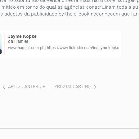
 até no submundo da venda directa mais hard core há lugar 
 mítico em torno do qual as agências construíram toda a su
 adeptos da publicidade by the e-book reconhecem que fun
.
ARTIGO ANTERIOR
|
PRÓXIMO ARTIGO