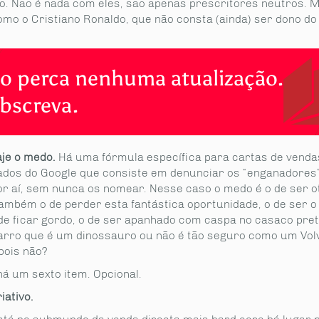
o. Não é nada com eles, são apenas prescritores neutros. M
mo o Cristiano Ronaldo, que não consta (ainda) ser dono do
o perca nenhuma atualização.
bscreva.
aje o medo.
Há uma fórmula específica para cartas de venda
cados do Google que consiste em denunciar os “enganadores
r aí, sem nunca os nomear. Nesse caso o medo é o de ser ot
ambém o de perder esta fantástica oportunidade, o de ser o 
 de ficar gordo, o de ser apanhado com caspa no casaco pret
arro que é um dinossauro ou não é tão seguro como um Vol
pois não?
há um sexto item. Opcional.
iativo.