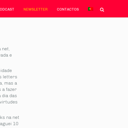
PODCAST
NEWSLETTER
CONTACTOS
 net,
rada e
cidade
 letters
a, mas a
 a fazer
a dia das
virtudes
ks na net
paguei 10