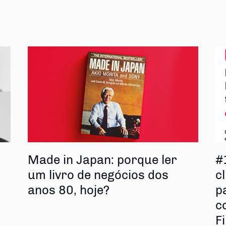
s
Made in Japan: porque ler
#
um livro de negócios dos
cl
anos 80, hoje?
p
c
F