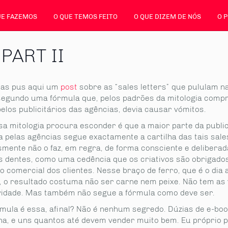
UE FAZEMOS
O QUE TEMOS FEITO
O QUE DIZEM DE NÓS
O 
PART II
ias pus aqui um
post
sobre as “sales letters” que pululam na
segundo uma fórmula que, pelos padrões da mitologia comp
elos publicitários das agências, devia causar vómitos.
sa mitologia procura esconder é que a maior parte da publi
 pelas agências segue exactamente a cartilha das tais sales
smente não o faz, em regra, de forma consciente e deliberad
s dentes, como uma cedência que os criativos são obrigados
o comercial dos clientes. Nesse braço de ferro, que é o dia 
, o resultado costuma não ser carne nem peixe. Não tem as 
ividade. Mas também não segue a fórmula como deve ser.
rmula é essa, afinal? Não é nenhum segredo. Dúzias de e-boo
a, e uns quantos até devem vender muito bem. Eu próprio 