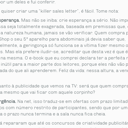
or um deles e fui conferir.
 quiser criar uma “killer sales letter”, é fácil. Tome nota:
esperança.
Mas não se iniba: crie esperança a sério. Não imp
sa seja totalmente exagerada, baseada em premissas que, 
 a natureza humana, jamais se vão verificar. Quem compra p
Shop o seu 5º aparelho para abdominais já devia saber que,
elmente, a geringonça só funciona se a vítima fizer mesmo 
s. Mas ela prefere iludir-se, acreditar que desta vez é que é
na mesma. O e-book que eu comprei declara ter a perfeita 
inútil para a maior parte dos leitores, porque eles não vão 
ada do que ali aprenderem. Feliz da vida: nessa altura, a ven
uanto à publicidade que vemos na TV: será que quem compra
ta mesmo que vai ficar com aquele corpinho?
rgência.
Na net, isso traduz-se em ofertas com prazo limitad
os com número restrito de participantes, sendo que por um
a o prazo nunca termina e a sala nunca fica cheia.
já repararam que até os concursos de criatividade publicitá