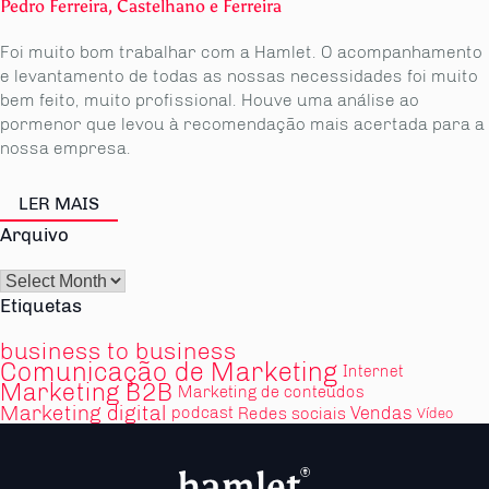
Pedro Ferreira, Castelhano e Ferreira
Foi muito bom trabalhar com a Hamlet. O acompanhamento
e levantamento de todas as nossas necessidades foi muito
bem feito, muito profissional. Houve uma análise ao
pormenor que levou à recomendação mais acertada para a
nossa empresa.
LER MAIS
Arquivo
Arquivo
Etiquetas
business to business
Comunicação de Marketing
Internet
Marketing B2B
Marketing de conteúdos
Marketing digital
Vendas
podcast
Redes sociais
Vídeo