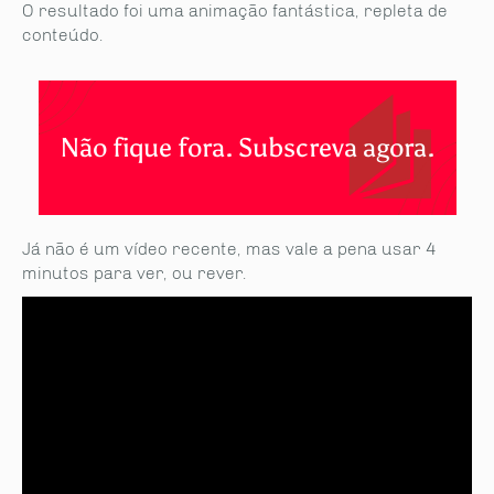
O resultado foi uma animação fantástica, repleta de
conteúdo.
Não fique fora. Subscreva agora.
Já não é um vídeo recente, mas vale a pena usar 4
minutos para ver, ou rever.