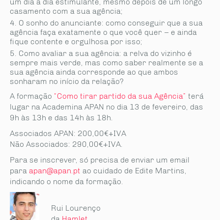
um dia a dia estimulante, mesmo depois de um longo
casamento com a sua agência;
O sonho do anunciante: como conseguir que a sua
agência faça exatamente o que você quer – e ainda
fique contente e orgulhosa por isso;
Como avaliar a sua agência: a relva do vizinho é
sempre mais verde, mas como saber realmente se a
sua agência ainda corresponde ao que ambos
sonharam no início da relação?
A formação
“Como tirar partido da sua Agência”
terá
lugar na Academina APAN no dia 13 de fevereiro, das
9h às 13h e das 14h às 18h.
Associados APAN: 200,00€+IVA
Não Associados: 290,00€+IVA.
Para se inscrever, só precisa de enviar um email
para
apan@apan.pt
ao cuidado de Edite Martins,
indicando o nome da formação.
Rui Lourenço
da
Hamlet