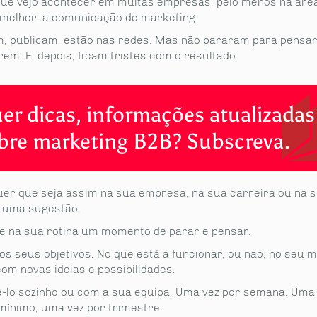
que vejo acontecer em muitas empresas, pelo menos na áre
melhor: a comunicação de marketing.
, publicam, estão nas redes. Mas não pararam para pensar
rem. E, depois, ficam tristes com o resultado.
er dicas, informações atualizadas
bre marketing B2B? Subscreva.
uer que seja assim na sua empresa, na sua carreira ou na s
e uma sugestão.
e na sua rotina um momento de parar e pensar.
s seus objetivos. No que está a funcionar, ou não, no seu m
om novas ideias e possibilidades.
ê-lo sozinho ou com a sua equipa. Uma vez por semana. Uma 
mínimo, uma vez por trimestre.