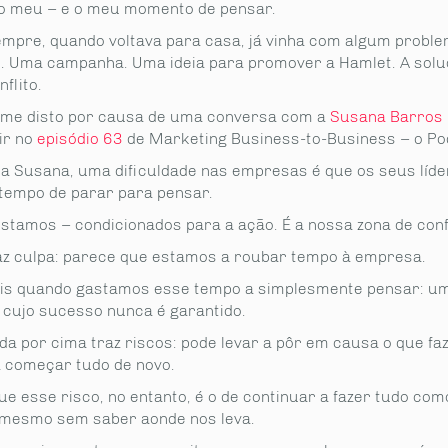
 meu – e o meu momento de pensar.
mpre, quando voltava para casa, já vinha com algum probl
o. Uma campanha. Uma ideia para promover a Hamlet. A solu
flito.
me disto por causa de uma conversa com a
Susana Barros
ir no
episódio 63
de Marketing Business-to-Business – o Po
a Susana, uma dificuldade nas empresas é que os seus líde
 tempo de parar para pensar.
estamos – condicionados para a ação. É a nossa zona de conf
az culpa: parece que estamos a roubar tempo à empresa.
is quando gastamos esse tempo a simplesmente pensar: u
e cujo sucesso nunca é garantido.
da por cima traz riscos: pode levar a pôr em causa o que fa
a começar tudo de novo.
ue esse risco, no entanto, é o de continuar a fazer tudo com
mesmo sem saber aonde nos leva.