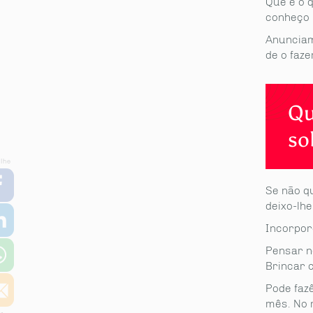
Que é o 
conheço 
Anunciam
de o faze
Qu
so
partilhe
Se não q
deixo-lh
Incorpor
Pensar no
Brincar c
Pode faz
mês. No 