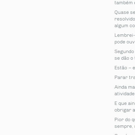
também o
Quase se
resolvid
algum con
Lembrei-
pode ouv
Segundo 
se dão o
Estão – 
Parar tr
Ainda ma
atividad
E que ain
obrigar 
Pior do q
sempre, 