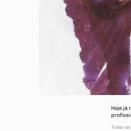
Hoje já
profiss
Todas as