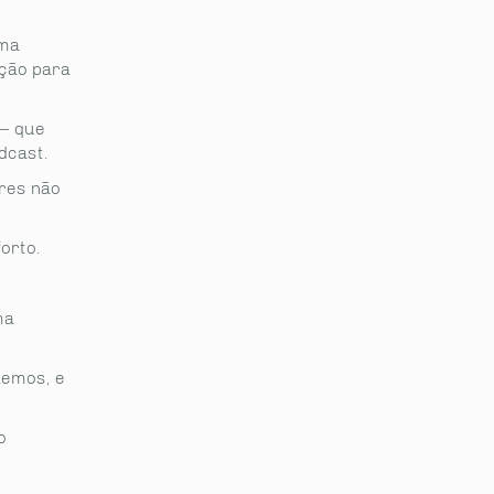
ema
ção para
– que
dcast.
res não
orto.
ma
zemos, e
o