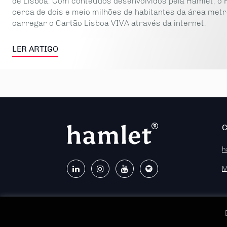
de Lisboa. Com conteúdos desenvolvidos pela Hamlet, o P
cerca de dois e meio milhões de habitantes da área met
carregar o Cartão Lisboa VIVA através da internet.
LER ARTIGO
h
M
© 2026 - Hamlet - Marketing B2B, IP:92.204.53.83