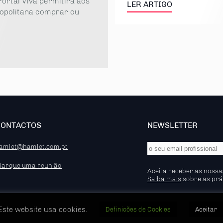
ortal Viva permitirá aos
LER ARTIGO
ropolitana comprar ou
CONTACTOS
NEWSLETTER
amlet@hamlet.com.pt
arque uma reunião
Aceita receber as nossa
Saiba mais
sobre as prá
Este website usa cookies.
Definicões de Cookies
Aceitar