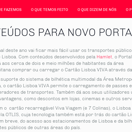
UE FAZEMOS
O QUE TEMOS FEITO
O QUE DIZEM DE NÓS
O 
EÚDOS PARA NOVO PORTA
nal deste ano vai ficar mais fácil usar os transportes públic
e Lisboa. Com conteúdos desenvolvidos pela
Hamlet
, o Porta
á aos cerca de dois e meio milhões de habitantes da área
itana comprar ou carregar o Cartão Lisboa VIVA através da 
l suporte do sistema de bilhética multimodal da Área Metrop
a, o cartão Lisboa VIVA permite o carregamento de passes e
eradores de transportes. Também dá aos seus utilizadores
 vantagens, como descontos em lojas, cinemas e outros serv
m o cartão recarregável Viva Viagem (e 7 Colinas), o Lisboa
ela OTLIS, cuja tecnologia também está por trás do cartão L
em breve, do acesso aos estacionamentos de Lisboa e da bilh
tes públicos de outras áreas do país.