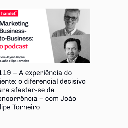
119 – A experiência do
iente: o diferencial decisivo
ara afastar-se da
oncorrência – com João
ilipe Torneiro