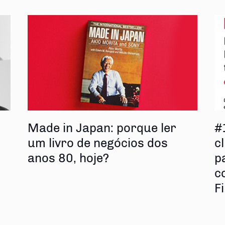
s
Made in Japan: porque ler
#
um livro de negócios dos
cl
anos 80, hoje?
p
c
F