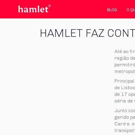
BLOG
O Q
HAMLET FAZ CONT
Até ao fi
região d
permitir
metropol
Principa
de Lisbo
de 17 op
série de
Junto co
gerido p
Card e, 
transpor