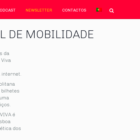
PODCAST
NEWSLETTER
CONTACTOS
L DE MOBILIDADE
os da
l Viva
internet.
olitana
 bilhetes
 uma
iços.
 VIVA é
isboa
ética dos