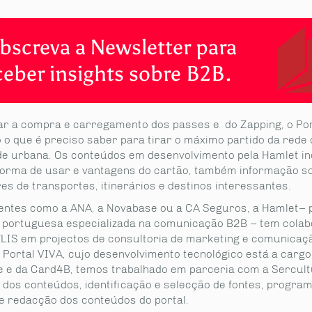
bscreva a Newsletter para
ceber insights sobre B2B.
itar a compra e carregamento dos passes e do Zapping, o Po
 o que é preciso saber para tirar o máximo partido da rede 
de urbana. Os conteúdos em desenvolvimento pela Hamlet in
forma de usar e vantagens do cartão, também informação s
s de transportes, itinerários e destinos interessantes.
ientes como a ANA, a Novabase ou a CA Seguros, a Hamlet– 
portuguesa especializada na comunicação B2B – tem cola
LIS em projectos de consultoria de marketing e comunicaç
 Portal VIVA, cujo desenvolvimento tecnológico está a cargo
 e da Card4B, temos trabalhado em parceria com a Sercult
o dos conteúdos, identificação e selecção de fontes, progra
 e redacção dos conteúdos do portal.