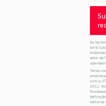
Su
re
Ao facil
terá tudo
mobilida
além da 
operadore
Tendo cl
empresa 
com a OT
2011. No
Novabase
definiçã
editorial