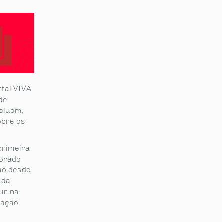
rtal VIVA
de
cluem,
obre os
primeira
borado
ão desde
 da
ur na
mação