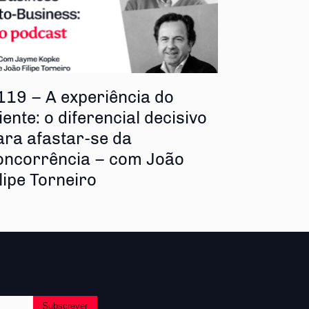
119 – A experiência do
iente: o diferencial decisivo
ara afastar-se da
oncorrência – com João
ilipe Torneiro