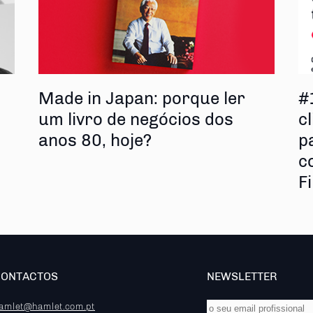
s
Made in Japan: porque ler
#
um livro de negócios dos
cl
anos 80, hoje?
p
c
F
CONTACTOS
NEWSLETTER
amlet@hamlet.com.pt