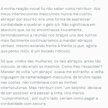
A minha reação inicial foi não saber como retribuir. Aos
meus interlocutores masculinos nunca me custou
abraçar por escrito: era uma forma de expressar
cordialidade e quebrar o gelo q.b. Não significava em
absoluto que, se os encontrasse fisicamente,
terminássemos a reunião nos braços uns dos outros:
mais facilmente continuaríamos a mandar abraços
verbais, mesmo estando frente à frente (o que, agora
que penso nisto, é um bocado ridículo).
Só que, vindos das mulheres, os tais abraços, antes tão
inócuos, já não eram os mesmos. Como lhes responder?
Mandar de volta “um abraço” soava-me estranho: a velha
linguagem da camaradagem masculina, de brutos tapas
nas costas, não combinava com as minhas
interlocutoras. Mas retribuir com “um beijinho” deixava
de ser possível: era passar a linha. Uns meros
“cumprimentos”, por outro lado, seriam como pagar a
cordialidade com secura