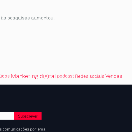
e às pesquisas aumentou.
Marketing digital
Vendas
eúdos
podcast
Redes sociais
s comunicações por email.