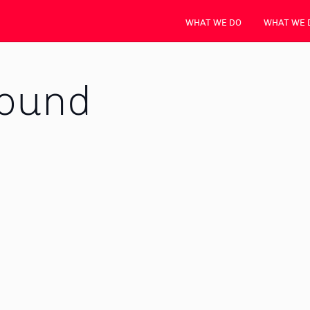
WHAT WE DO
WHAT WE 
found