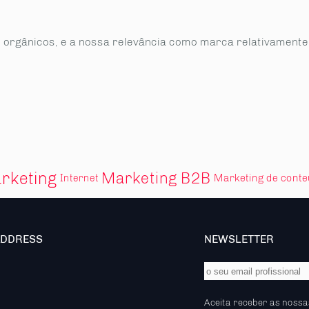
 orgânicos, e a nossa relevância como marca relativament
rketing
Marketing B2B
Marketing de cont
Internet
ADDRESS
NEWSLETTER
Aceita receber as nossa