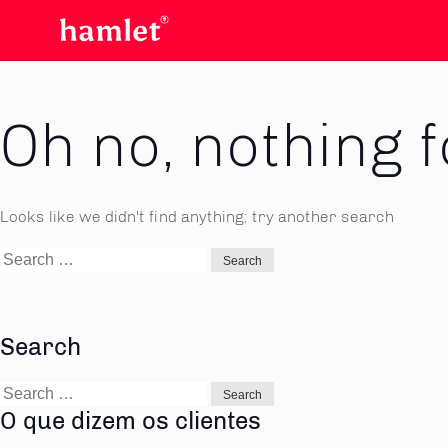
Oh no, nothing 
Looks like we didn't find anything; try another search
Search
for:
Search
Search
for:
O que dizem os clientes