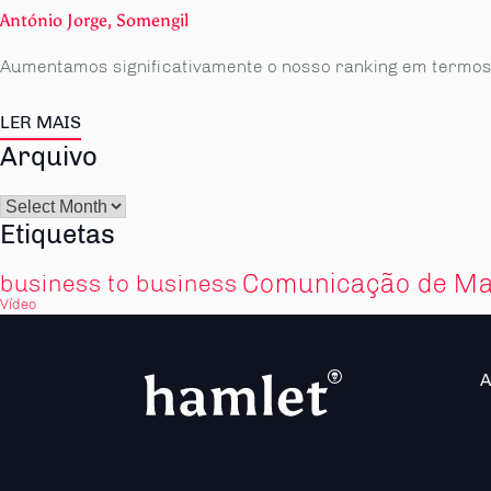
António Jorge, Somengil
Aumentamos significativamente o nosso ranking em termos
LER MAIS
Arquivo
Arquivo
Etiquetas
Comunicação de Ma
business to business
Vídeo