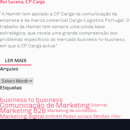
Rui Lucena, CP Carga
“A Hamlet tem apoiado a CP Carga na comunicação da
empresa e da marca comercial Cargo-Logistics Portugal. O
trabalho da Hamlet tem sempre uma sólida base
estratégica, que revela uma grande compreensão dos
problemas específicos do mercado business-to-business,
em que a CP Carga actua."
LER MAIS
Arquivo
Arquivo
Etiquetas
business to business
Comunicação de Marketing
Internet
Marketing B2B
Marketing de conteúdos
Marketing digital
Vendas
podcast
Redes sociais
Vídeo