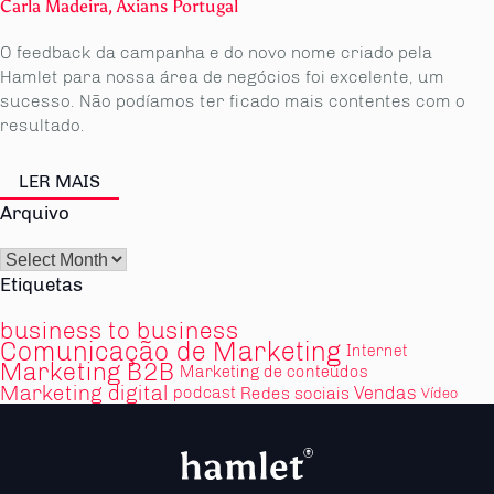
Carla Madeira, Axians Portugal
O feedback da campanha e do novo nome criado pela
Hamlet para nossa área de negócios foi excelente, um
sucesso. Não podíamos ter ficado mais contentes com o
resultado.
LER MAIS
Arquivo
Arquivo
Etiquetas
business to business
Comunicação de Marketing
Internet
Marketing B2B
Marketing de conteúdos
Marketing digital
Vendas
podcast
Redes sociais
Vídeo