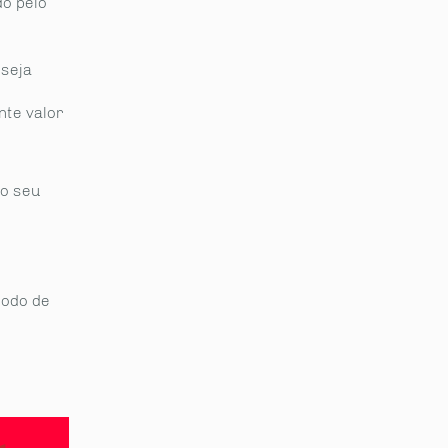
do pelo
 seja
te valor
do seu
modo de