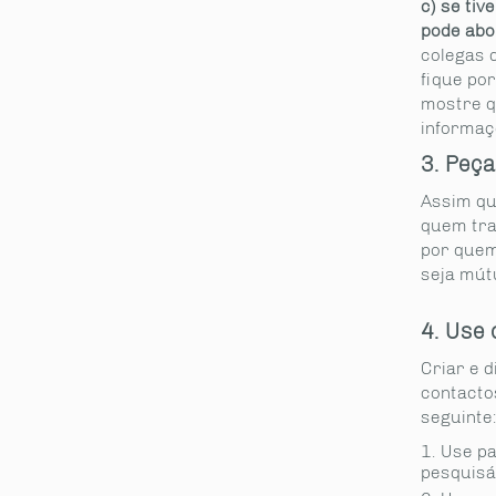
c) se ti
pode abo
colegas d
fique po
mostre qu
informaç
3. Peç
Assim qu
quem tra
por quem
seja mút
4. Use 
Criar e 
contacto
seguinte
Use pa
pesquisáv