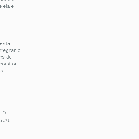
 ela e
 esta
ntegrar o
ns do
point ou
As
 o
 seu
s