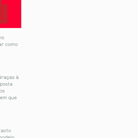
no
nar como
Graças à
sposta
 os
 tem que
tacto
modelo.