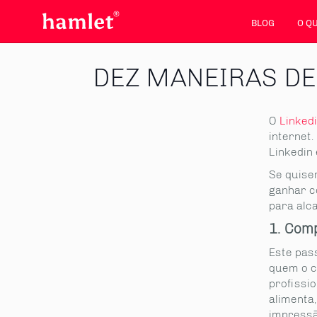
BLOG
O Q
DEZ MANEIRAS DE
O
Linked
internet.
Linkedin 
Se quise
ganhar c
para alc
1. Comp
Este pass
quem o c
profissio
alimenta
impressã