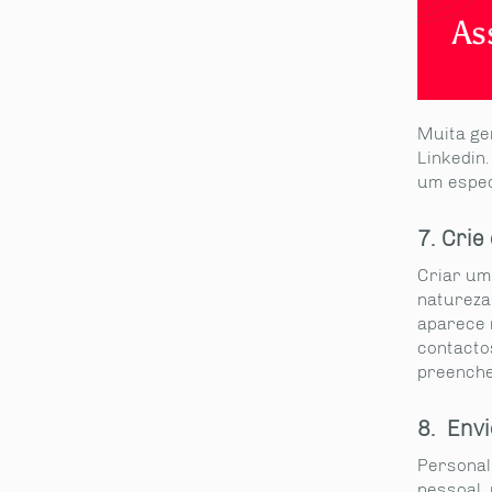
As
Muita ge
Linkedin
partilhe
um espec
7. Crie
Criar um
natureza
aparece n
contacto
preenche
8. Env
Personal
pessoal,