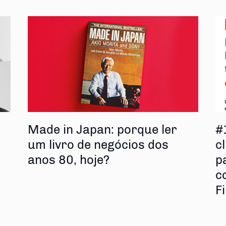
s
Made in Japan: porque ler
#
um livro de negócios dos
cl
anos 80, hoje?
p
c
F