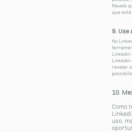
Revele q
que está
9. Use 
No Linke
ferramen
Linkedin
Linkedin
revelar o
possibil
10. Me
Como t
Linkedi
uso, ma
oportu