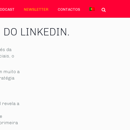
PODCAST
NEWSLETTER
CONTACTOS
DO LINKEDIN.
és da
iais, o
m muito a
ratégia
l revela a
ue
primeira