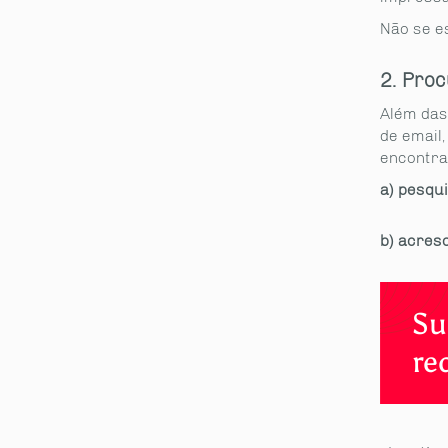
Não se e
2. Pro
Além das
de email
encontrar
a) pesqu
b) acres
Su
re