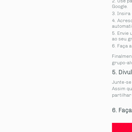
Use pa
Google.
Insira 
Acresc
automati
Envie 
ao seu g
Faça a
Finalmen
grupo-al
5. Divu
Junte-se
Assim qu
partilhar
6. Faç