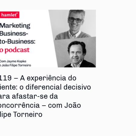
119 – A experiência do
iente: o diferencial decisivo
ara afastar-se da
oncorrência – com João
ilipe Torneiro