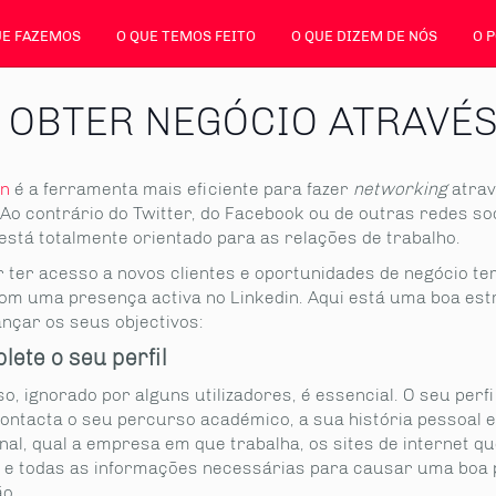
UE FAZEMOS
O QUE TEMOS FEITO
O QUE DIZEM DE NÓS
O 
 OBTER NEGÓCIO ATRAVÉS 
in
é a ferramenta mais eficiente para fazer
networking
atrav
 Ao contrário do Twitter, do Facebook ou de outras redes soc
está totalmente orientado para as relações de trabalho.
r ter acesso a novos clientes e oportunidades de negócio te
om uma presença activa no Linkedin. Aqui está uma boa est
ançar os seus objectivos:
lete o seu perfil
o, ignorado por alguns utilizadores, é essencial. O seu perfi
ontacta o seu percurso académico, a sua história pessoal e
nal, qual a empresa em que trabalha, os sites de internet q
, e todas as informações necessárias para causar uma boa 
o.