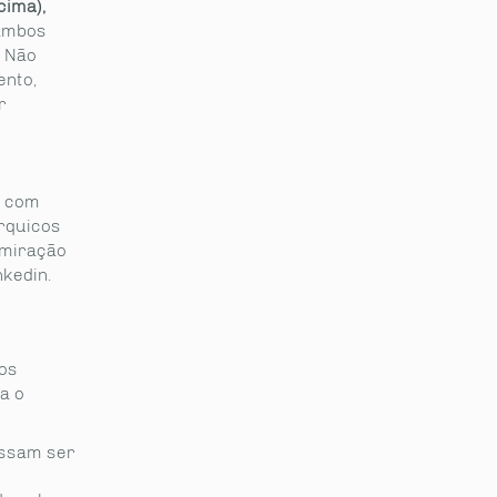
cima),
ambos
. Não
ento,
r
s com
rquicos
dmiração
kedin.
vos
a o
ossam ser