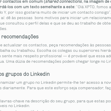
ver contactos em comum (
shared connections
, na imagem de 
rdá-los com um texto semelhante a este:
“Olá XPTO, fomos 
o Y, por isso gostaria muito de iniciar um contacto consigo”
r aí: dê às pessoas bons motivos para iniciar um relacionam
e consultou o perfil delas e que se deu ao trabalho de obte
ões.
a recomendações
e actualizar os contactos, peça recomendações às pessoa
balha ou trabalhou. Escolha os colegas ou superiores hierá
 sente mais respeito profissional — é provável que essa a
ua. Uma dúzia de recomendações podem chegar longe no Lin
os grupos do Linkedin
dinamizar um grupo no Linkedin permite-lhe ter acesso a no
s diariamente. Para que este esforço seja compensador, faç
:
lavras-chave na descrição do seu grupo, para que estas p
eis no Linkedin.