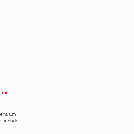
tube
.
terá um
 partido