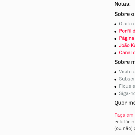
Notas:
Sobre o
O site
Perfil 
Página
João K
Canal 
Sobre m
Visite
Subscr
Fique 
Siga-n
Quer me
Faça em 
relatóri
(ou não) 