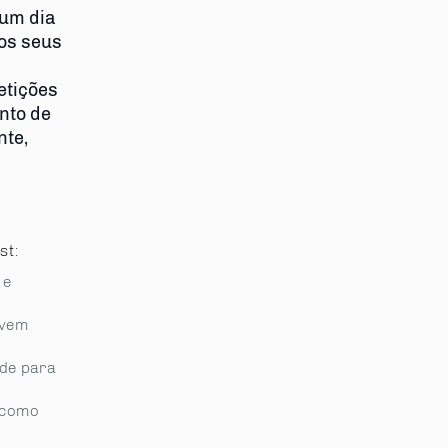
 um dia
os seus
etições
nto de
te,
st:
 e
evem
ade para
 como