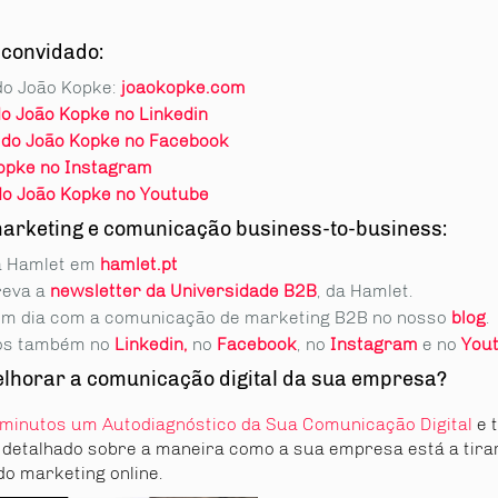
 convidado:
 do João Kopke:
joaokopke.com
do João Kopke no Linkedin
 do João Kopke no Facebook
opke no Instagram
do João Kopke no Youtube
arketing e comunicação business-to-business:
 a Hamlet em
hamlet.pt
eva a
newsletter da Universidade B2B
, da Hamlet.
em dia com a comunicação de marketing B2B no nosso
blog
.
os também no
Linkedin,
no
Facebook
, no
Instagram
e no
You
lhorar a comunicação digital da sua empresa?
minutos um Autodiagnóstico da Sua Comunicação Digital
e 
o detalhado sobre a maneira como a sua empresa está a tirar
do marketing online.