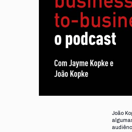
João Ko
algumas
audiênc