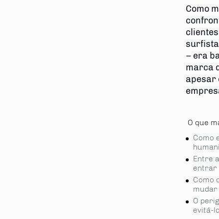
Como mu
confron
cliente
surfist
– era b
marca d
apesar 
empresa
O que ma
Como e
humani
Entre 
entrar
Como c
mudar
O peri
evitá-l