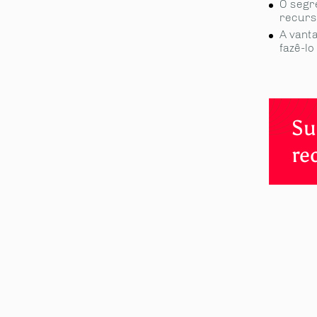
O segr
recurs
A vant
fazê-lo
Su
re
partilhe