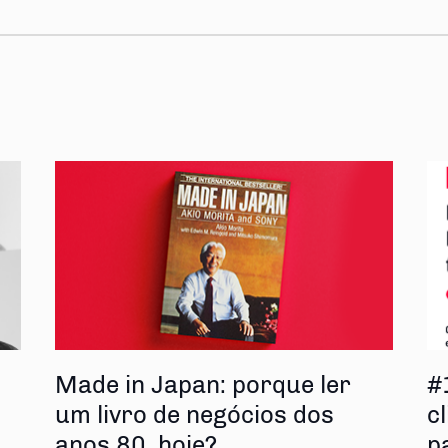
s
Made in Japan: porque ler
#
um livro de negócios dos
cl
anos 80, hoje?
p