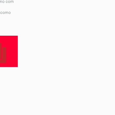
smo com
e como