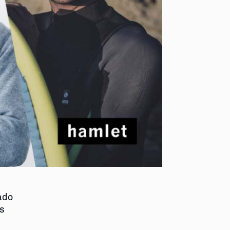
ado
s