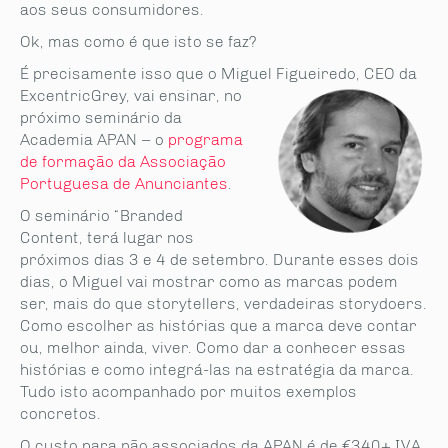
aos seus consumidores.
Ok, mas como é que isto se faz?
É precisamente isso que o Miguel Figueiredo, CEO da
ExcentricGrey, vai ensinar
, no
próximo seminário da
Academia APAN – o
programa
de formação da Associação
Portuguesa de Anunciantes
.
O seminário “Branded
Content, terá lugar nos
próximos dias 3 e 4 de setembro. Durante esses dois
dias, o Miguel vai mostrar como as marcas podem
ser, mais do que storytellers, verdadeiras storydoers.
Como escolher as histórias que a marca deve contar
ou, melhor ainda, viver. Como dar a conhecer essas
histórias e como integrá-las na estratégia da marca.
Tudo isto acompanhado por muitos exemplos
concretos.
O custo para não associados da APAN é de €340+ IVA,