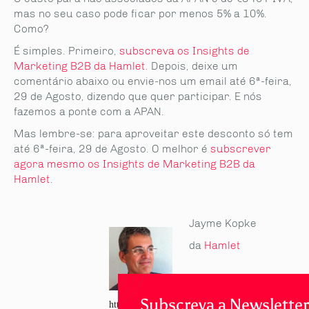
mas no seu caso pode ficar por menos 5% a 10%.
Como?
É simples. Primeiro,
subscreva os Insights de
Marketing B2B da Hamlet
. Depois, deixe um
comentário abaixo ou envie-nos um email até 6ª-feira,
29 de Agosto, dizendo que quer participar. E nós
fazemos a ponte com a APAN.
Mas lembre-se: para aproveitar este desconto só tem
até 6ª-feira, 29 de Agosto. O melhor é
subscrever
agora mesmo os Insights de Marketing B2B da
Hamlet
.
Jayme Kopke
da
Hamlet
Subscreva a Newsletter
https://www.linkedin.com/in/jaymekopke