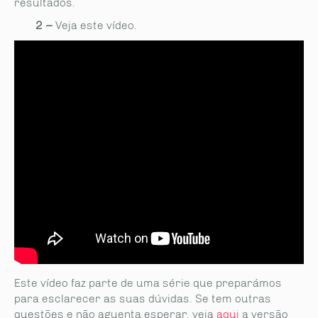
resultados.
2 –
Veja este vídeo.
Este vídeo faz parte de uma série que preparámos
para esclarecer as suas dúvidas. Se tem outras
questões e não aguenta esperar, veja
aqui
a versão