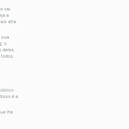
s vai
eja a
is alta.
a sua
: o
s deles,
 todos,
úblico-
disso é a
ue lhe