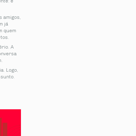
nte: é
os amigos,
m já
em quem
tos.
rio. A
conversa
m.
a. Logo,
ssunto.