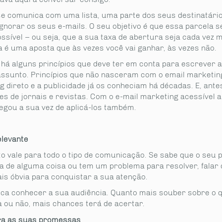
e comunica com uma lista, uma parte dos seus destinatário
norar os seus e-mails. O seu objetivo é que essa parcela s
sível – ou seja, que a sua taxa de abertura seja cada vez ma
 é uma aposta que às vezes você vai ganhar, às vezes não.
, há alguns princípios que deve ter em conta para escrever 
 assunto. Princípios que não nasceram com o email marketing
 direto e a publicidade já os conheciam há décadas. E, ante
es de jornais e revistas. Com o e-mail marketing acessível a
egou a sua vez de aplicá-los também.
elevante
o vale para todo o tipo de comunicação. Se sabe que o seu p
ta de alguma coisa ou tem um problema para resolver, falar 
is óbvia para conquistar a sua atenção.
lica conhecer a sua audiência. Quanto mais souber sobre o q
a ou não, mais chances terá de acertar.
a as suas promessas