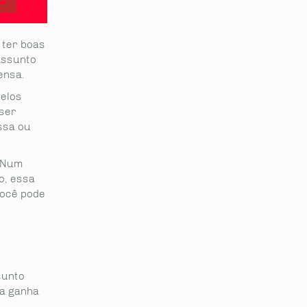
 ter boas
assunto
ensa.
pelos
 ser
ssa ou
. Num
o, essa
você pode
sunto
da ganha