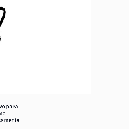
ivo para
omo
icamente