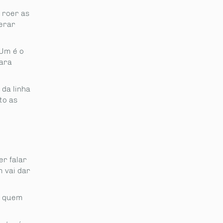
 roer as
erar
?
 Um é o
para
da linha
to as
r falar
 vai dar
, quem