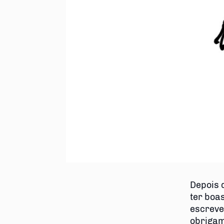
Depois d
ter boa
escreve
obrigam