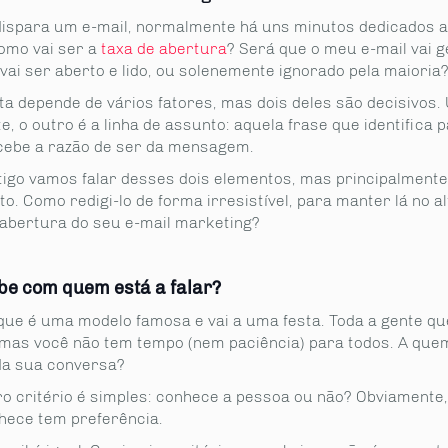
ispara um e-mail, normalmente há uns minutos dedicados a
omo vai ser a
taxa
d
e
abertura
? Será que o meu e-mail vai g
vai ser aberto e lido, ou solenemente ignorado pela maioria
ta depende de vários fatores, mas dois deles são decisivos.
, o outro é a linha de assunto: aquela frase que identifica 
ebe a razão de ser da mensagem.
tigo vamos falar desses dois elementos, mas principalmente 
o. Como redigi-lo de forma irresistível, para manter lá no al
 abertura do seu e-mail marketing?
be com quem está a falar?
que é uma modelo famosa e vai a uma festa. Toda a gente que
 mas você não tem tempo (nem paciência) para todos. A quem
da sua conversa?
ro critério é simples: conhece a pessoa ou não? Obviamente
hece tem preferência.