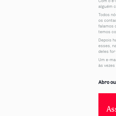
Com o e-m
alguém c
Todos nós
os conta
falamos 
temos co
Depois h
esses, n
deles for
Um e-mai
às vezes 
Abro ou
As