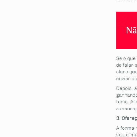
Nã
Se o que
de falar
claro que
enviar a 
Depois, à
ganhando
tema. Aí 
a mensag
3. Ofere
A forma 
seu e-ma