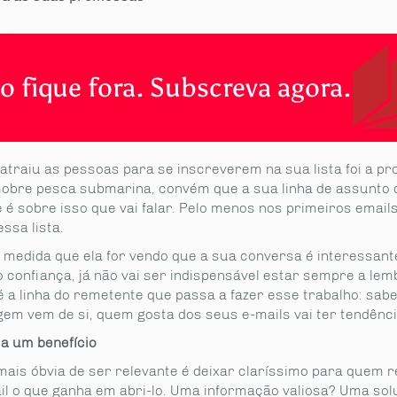
o fique fora. Subscreva agora.
 atraiu as pessoas para se inscreverem na sua lista foi a p
 sobre pesca submarina, convém que a sua linha de assunto 
 é sobre isso que vai falar. Pelo menos nos primeiros email
essa lista.
 medida que ela for vendo que a sua conversa é interessante
 confiança, já não vai ser indispensável estar sempre a lem
é a linha do remetente que passa a fazer esse trabalho: sab
em vem de si, quem gosta dos seus e-mails vai ter tendência
ça um benefício
mais óbvia de ser relevante é deixar claríssimo para quem 
il o que ganha em abri-lo. Uma informação valiosa? Uma so