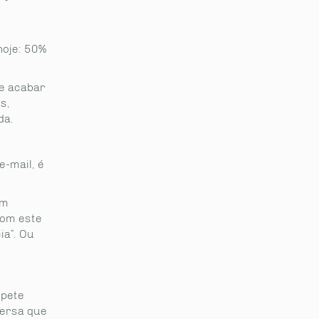
hoje: 50%
se acabar
s,
da.
-mail, é
om
com este
ia”. Ou
epete
versa que