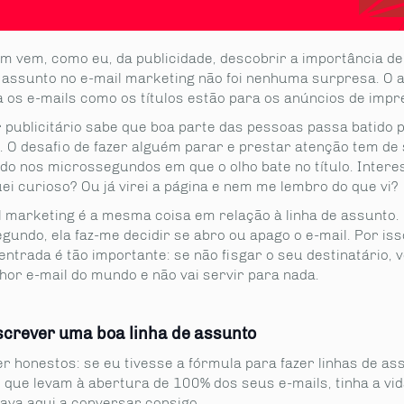
m vem, como eu, da publicidade, descobrir a importância de
e assunto no e-mail marketing não foi nenhuma surpresa. O 
a os e-mails como os títulos estão para os anúncios de impr
 publicitário sabe que boa parte das pessoas passa batido 
. O desafio de fazer alguém parar e prestar atenção tem de
do nos microssegundos em que o olho bate no título. Intere
ei curioso? Ou já virei a página e nem me lembro do que vi?
l marketing é a mesma coisa em relação à linha de assunto
undo, ela faz-me decidir se abro ou apago o e-mail. Por iss
entrada é tão importante: se não fisgar o seu destinatário, 
hor e-mail do mundo e não vai servir para nada.
crever uma boa linha de assunto
r honestos: se eu tivesse a fórmula para fazer linhas de as
s, que levam à abertura de 100% dos seus e-mails, tinha a vi
tava aqui a conversar consigo.