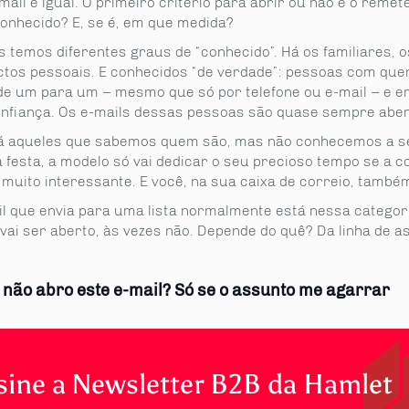
ail é igual. O primeiro critério para abrir ou não é o remete
onhecido? E, se é, em que medida?
 temos diferentes graus de “conhecido”. Há os familiares, 
ctos pessoais. E conhecidos “de verdade”: pessoas com que
de um para um – mesmo que só por telefone ou e-mail – e 
nfiança. Os e-mails dessas pessoas são quase sempre aber
á aqueles que sabemos quem são, mas não conhecemos a sé
a festa, a modelo só vai dedicar o seu precioso tempo se a 
 muito interessante. E você, na sua caixa de correio, també
l que envia para uma lista normalmente está nessa categori
vai ser aberto, às vezes não. Depende do quê? Da linha de a
 não abro este e-mail? Só se o assunto me agarrar
sine a Newsletter B2B da Hamlet