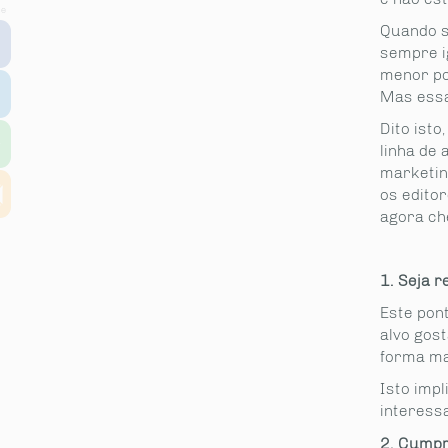
partilhe
Quando s
sempre ig
menor pos
Mas essa
Dito isto
linha de
marketing
os editor
agora ch
1. Seja r
Este pont
alvo gos
forma ma
Isto imp
interess
2. Cumpr