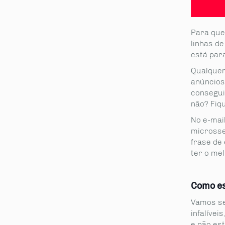
Para que
linhas d
está par
Qualquer
anúncios
consegui
não? Fiqu
No e-mai
microsseg
frase de 
ter o mel
Como es
Vamos se
infalívei
e não es