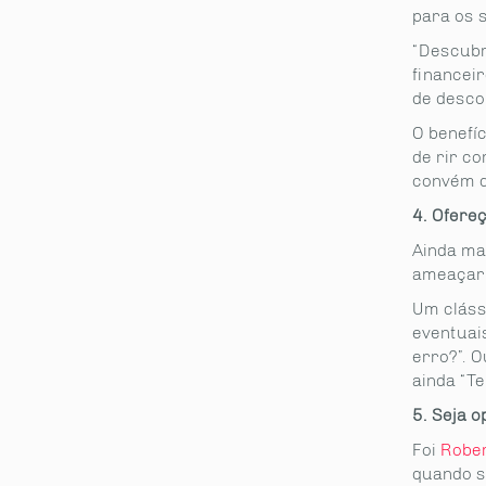
para os 
“Descubr
financei
de desco
O benefí
de rir c
convém q
4. Ofere
Ainda ma
ameaçar 
Um cláss
eventuai
erro?”. 
ainda “Te
5. Seja 
Foi
Rober
quando s