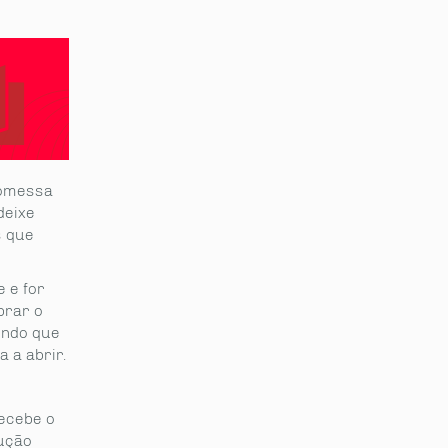
romessa
deixe
s que
 e for
brar o
endo que
 a abrir.
recebe o
lução