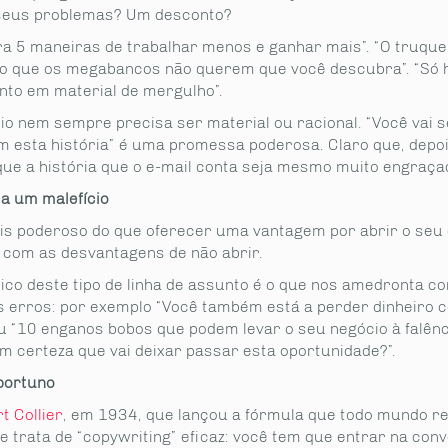
seus problemas? Um desconto?
a 5 maneiras de trabalhar menos e ganhar mais”. “O truque
ro que os megabancos não querem que você descubra”. “Só 
nto em material de mergulho”.
cio nem sempre precisa ser material ou racional. “Você vai 
om esta história” é uma promessa poderosa. Claro que, depoi
ue a história que o e-mail conta seja mesmo muito engraça
ça um malefício
is poderoso do que oferecer uma vantagem por abrir o seu e
com as desvantagens de não abrir.
ico deste tipo de linha de assunto é o que nos amedronta c
s erros: por exemplo “Você também está a perder dinheiro 
Ou “10 enganos bobos que podem levar o seu negócio à falênc
m certeza que vai deixar passar esta oportunidade?”.
oportuno
t Collier
, em 1934, que lançou a fórmula que todo mundo r
e trata de “copywriting” eficaz: você tem que entrar na con