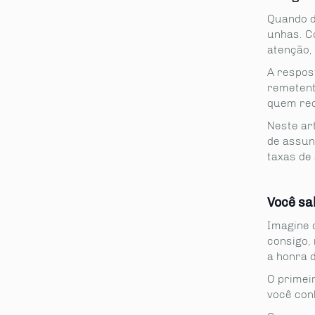
Quando d
unhas. C
atenção, 
A respos
remetente
quem rec
Neste ar
de assunt
taxas de
Você sa
Imagine 
consigo,
a honra 
O primei
você con