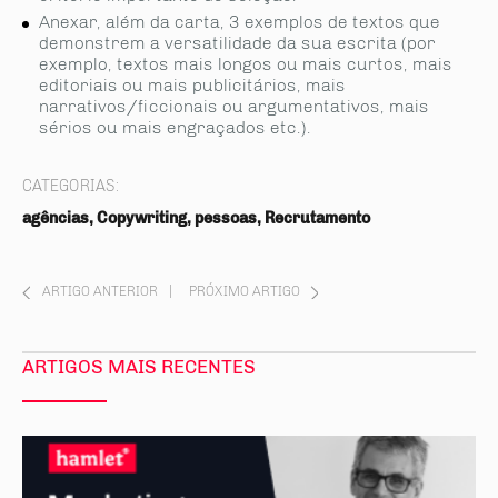
Anexar, além da carta, 3 exemplos de textos que
demonstrem a versatilidade da sua escrita (por
exemplo, textos mais longos ou mais curtos, mais
editoriais ou mais publicitários, mais
narrativos/ficcionais ou argumentativos, mais
sérios ou mais engraçados etc.).
CATEGORIAS:
agências, Copywriting, pessoas, Recrutamento
ARTIGO ANTERIOR
|
PRÓXIMO ARTIGO
ARTIGOS MAIS RECENTES