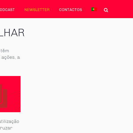
PODCAST
NEWSLETTER
CONTACTOS
OLHAR
l têm
 ações, a
tilização
cruzar