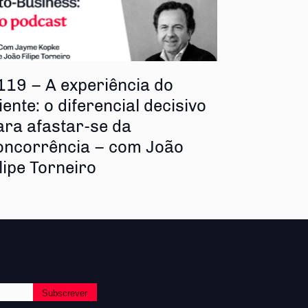
119 – A experiência do
iente: o diferencial decisivo
ara afastar-se da
oncorrência – com João
ilipe Torneiro