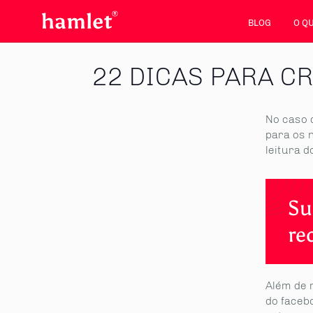
BLOG
O Q
22 DICAS PARA C
No caso d
para os 
leitura 
Su
re
Além de 
do facebo