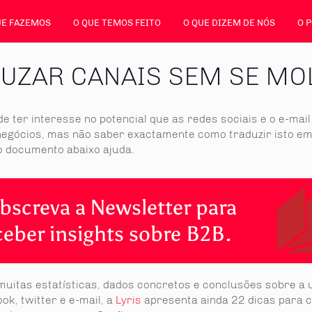
UE FAZEMOS
O QUE TEMOS FEITO
O QUE DIZEM DE NÓS
O 
RUZAR CANAIS SEM SE M
e ter interesse no potencial que as redes sociais e o e-mai
negócios, mas não saber exactamente como traduzir isto em
do documento abaixo ajuda.
bscreva a Newsletter para
ceber insights sobre B2B.
muitas estatísticas, dados concretos e conclusões sobre a u
ok, twitter e e-mail, a
Lyris
apresenta ainda 22 dicas para 