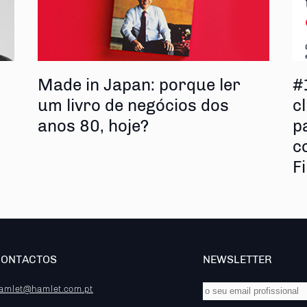
s
Made in Japan: porque ler
#
um livro de negócios dos
cl
anos 80, hoje?
p
c
F
CONTACTOS
NEWSLETTER
amlet@hamlet.com.pt