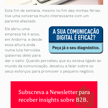
Este fim de semana, mesmo no fim das minhas férias,
tive uma conversa muito interessante com um
parente afastado.
Ele abriu uma
empresa há 4 anos,
em Andorra, e desde
essa altura anda
numa luta hercúlea
(palavras dele) para
dar o salto. Quando percebeu que eu estava ligado ao
mundo da comunicação, desatou a falar sobre os
seus esforços para promover o pequeno negócio.
Subscreva a Newsletter para
receber insights sobre B2B.