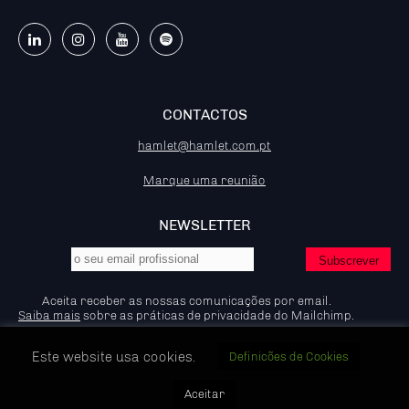
CONTACTOS
hamlet@hamlet.com.pt
Marque uma reunião
NEWSLETTER
Aceita receber as nossas comunicações por email.
Saiba mais
sobre as práticas de privacidade do Mailchimp.
Este website usa cookies.
Definicões de Cookies
© 2026 - Hamlet - Marketing B2B, IP:92.204.53.83
Aceitar
Política de Privacidade e Cookies