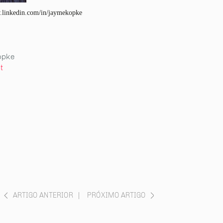
.linkedin.com/in/jaymekopke
opke
t
ARTIGO ANTERIOR
|
PRÓXIMO ARTIGO