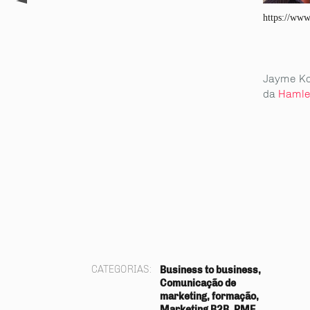
https://www
Jayme K
da
Hamle
CATEGORIAS:
Business to business,
Comunicação de
marketing, formação,
Marketing B2B, PME,