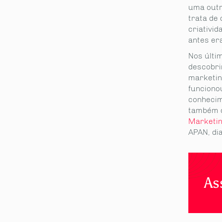
uma outr
trata de 
criativi
antes er
Nos últi
descobri
marketin
funcionou
conhecim
também c
Marketin
APAN, di
As