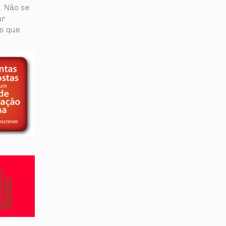
. Não se
ar
os que