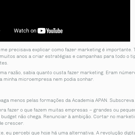
me precisava explicar como fazer marketing é importante. 
muitos anos a criar estratégias e campanhas para todo o ti
tes.
ma razão, sabia quanto custa fazer marketing. Eram núme
 a minha microempresa nem podia sonhar.
 paga menos pelas formações da Academia APAN. Subscreva j
era fazer o que fazem muitas empresas – grandes ou peque
 budget não chega. Renunciar à ambição. Cortar no marketi
de crescer.
e, eu percebi que hoje há uma alternativa. A revolução digit