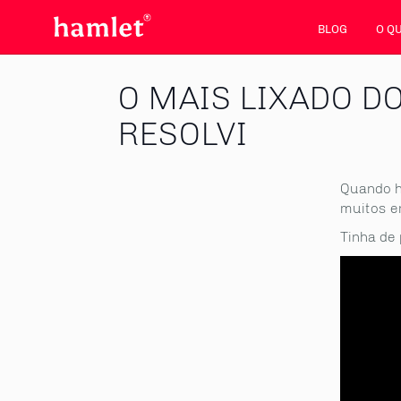
BLOG
O Q
O MAIS LIXADO D
RESOLVI
Quando h
muitos 
Tinha de 