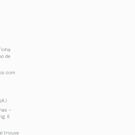
Tinha
po de
ros com
á.)
nas –
ng. E
al trouxe