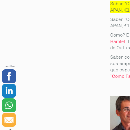
Saber “C
APAN, €1
Saber “C
APAN, €1
Como? É 
Hamlet
. 
de Outub
Saber co
sua empr
partilhe
que espe
“
Como Fa