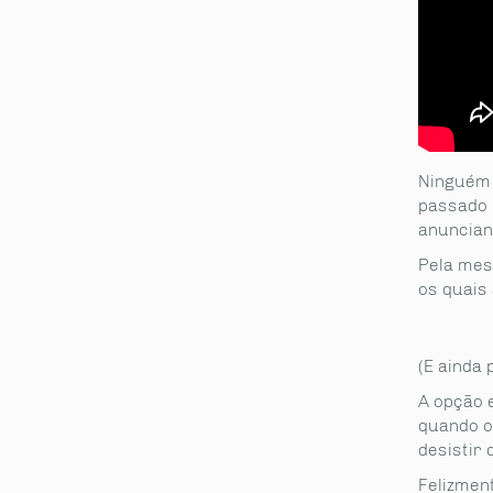
Ninguém 
passado 
anuncian
Pela mes
os quais
(E ainda
A opção 
quando o
desistir 
Felizment