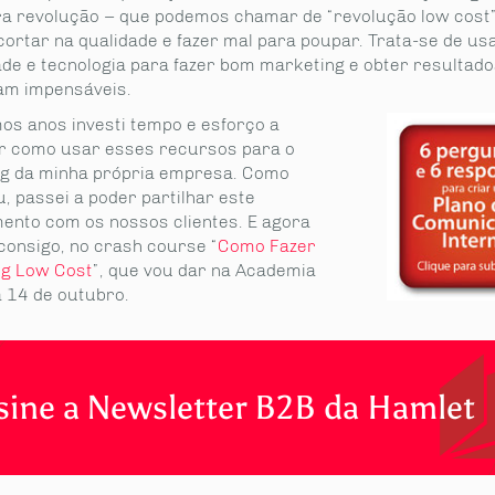
a revolução – que podemos chamar de “revolução low cost”
cortar na qualidade e fazer mal para poupar. Trata-se de us
dade e tecnologia para fazer bom marketing e obter resultad
am impensáveis.
mos anos investi tempo e esforço a
r como usar esses recursos para o
g da minha própria empresa. Como
, passei a poder partilhar este
ento com os nossos clientes. E agora
onsigo, no crash course “
Como Fazer
g Low Cost
”, que vou dar na Academia
a 14 de outubro.
sine a Newsletter B2B da Hamlet