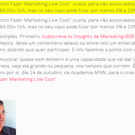
omo Fazer Marketing Low Cost” custa, para não associados
90.00+ IVA, mas no seu caso pode ficar por menos 5% a 10
omo Fazer Marketing Low Cost” custa, para não associados
90.00+ IVA, mas no seu caso pode ficar por menos 5% a 10
simples. Primeiro,
subscreva os Insights de Marketing B2B
Depois, deixe um comentário abaixo ou envie-nos um email at
ro, dizendo que quer participar. E nós fazemos a ponte com 
municar quase sem dinheiro é uma capacidade que vai dar j
esa, seja ela grande ou pequena, nos tempos que correm. É
ro por si, dia 14 de outubro, na Academia APAN, para o cra
zer Marketing Low Cost
”.