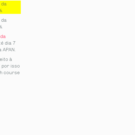
 da
%.
 da
%.
 da
é dia 7
a APAN.
eito à
 por isso
sh course