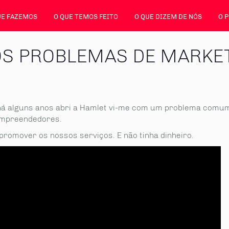
UE FAZEMOS
O QUE TEMOS FEITO
O QUE DIZEM DE NÓS
O 
OS PROBLEMAS DE MARKET
á alguns anos abri a Hamlet vi-me com um problema comu
empreendedores.
promover os nossos serviços. E não tinha dinheiro.