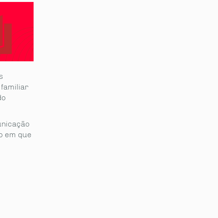
s
familiar
do
unicação
o em que