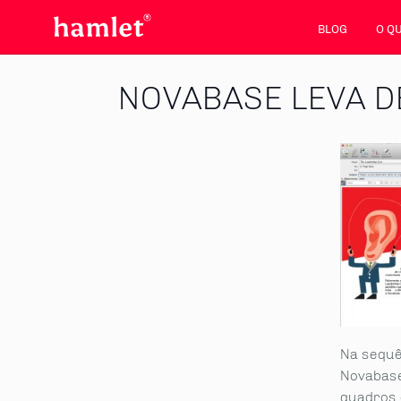
BLOG
O Q
NOVABASE LEVA D
Na sequê
Novabase
quadros 