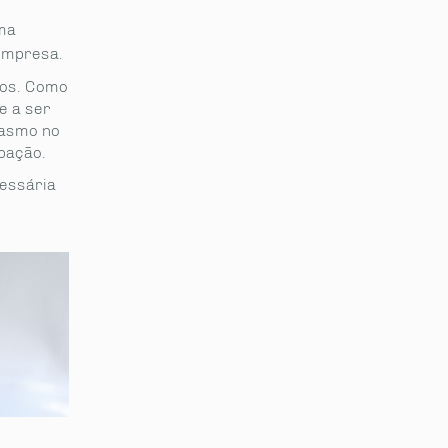
uma
empresa.
ios. Como
e a ser
iasmo no
pação.
cessária