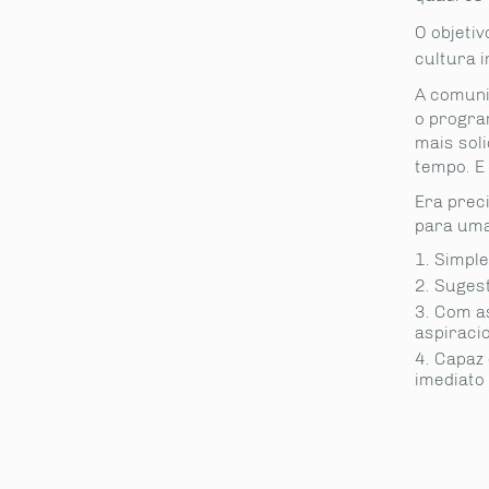
O objeti
cultura 
A comuni
o progra
mais sol
tempo. E
Era prec
para uma
Simpl
Sugest
Com as
aspiraci
Capaz 
imediato 