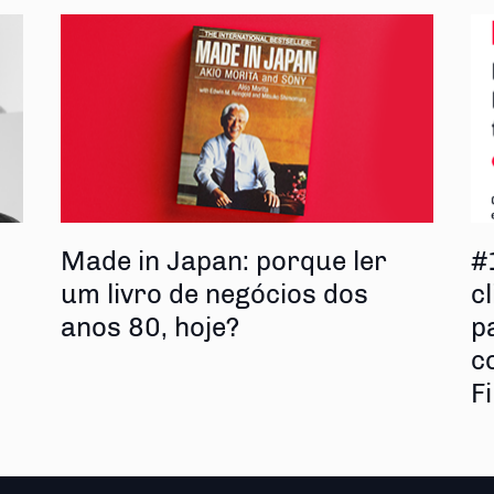
s
Made in Japan: porque ler
#
um livro de negócios dos
cl
anos 80, hoje?
p
c
F