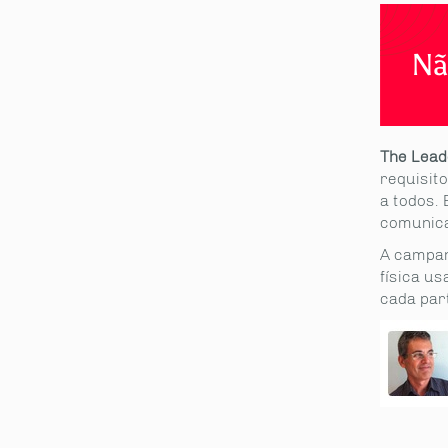
Nã
The Lead
requisit
a todos.
comunica
A campan
física u
cada par
rtilhe