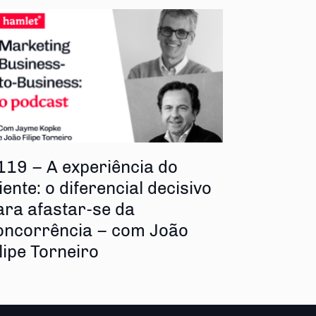
119 – A experiência do
iente: o diferencial decisivo
ara afastar-se da
oncorrência – com João
ilipe Torneiro