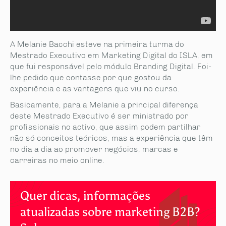
A Melanie Bacchi esteve na primeira turma do
Mestrado Executivo em Marketing Digital do ISLA, em
que fui responsável pelo módulo Branding Digital. Foi-
lhe pedido que contasse por que gostou da
experiência e as vantagens que viu no curso.
Basicamente, para a Melanie a principal diferença
deste Mestrado Executivo é ser ministrado por
profissionais no activo, que assim podem partilhar
não só conceitos teóricos, mas a experiência que têm
no dia a dia ao promover negócios, marcas e
carreiras no meio online.
Quer dicas, informações
atualizadas sobre marketing B2B?