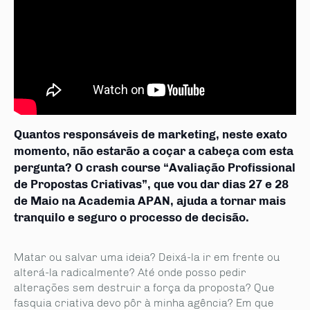
Quantos responsáveis de marketing, neste exato
momento, não estarão a coçar a cabeça com esta
pergunta? O crash course “Avaliação Profissional
de Propostas Criativas”, que vou dar dias 27 e 28
de Maio na Academia APAN, ajuda a tornar mais
tranquilo e seguro o processo de decisão.
Matar ou salvar uma ideia? Deixá-la ir em frente ou
alterá-la radicalmente? Até onde posso pedir
alterações sem destruir a força da proposta? Que
fasquia criativa devo pôr à minha agência? Em que