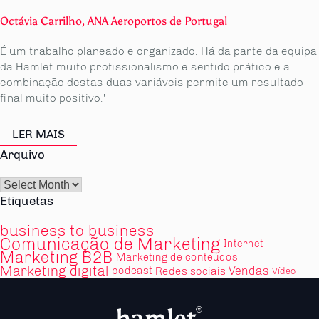
Octávia Carrilho, ANA Aeroportos de Portugal
É um trabalho planeado e organizado. Há da parte da equipa
da Hamlet muito profissionalismo e sentido prático e a
combinação destas duas variáveis permite um resultado
final muito positivo."
LER MAIS
Arquivo
Arquivo
Etiquetas
business to business
Comunicação de Marketing
Internet
Marketing B2B
Marketing de conteúdos
Marketing digital
Vendas
podcast
Redes sociais
Vídeo