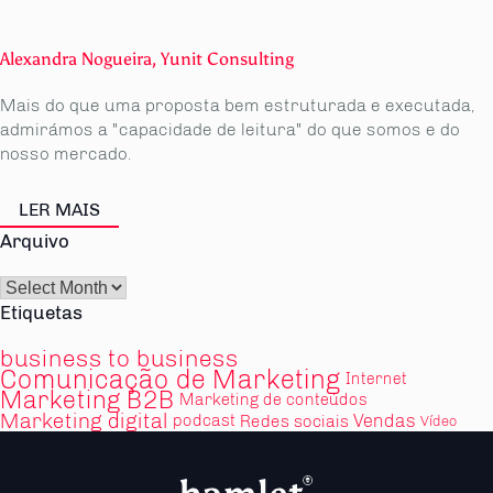
Alexandra Nogueira, Yunit Consulting
Mais do que uma proposta bem estruturada e executada,
admirámos a "capacidade de leitura" do que somos e do
nosso mercado.
LER MAIS
Arquivo
Arquivo
Etiquetas
business to business
Comunicação de Marketing
Internet
Marketing B2B
Marketing de conteúdos
Marketing digital
Vendas
podcast
Redes sociais
Vídeo