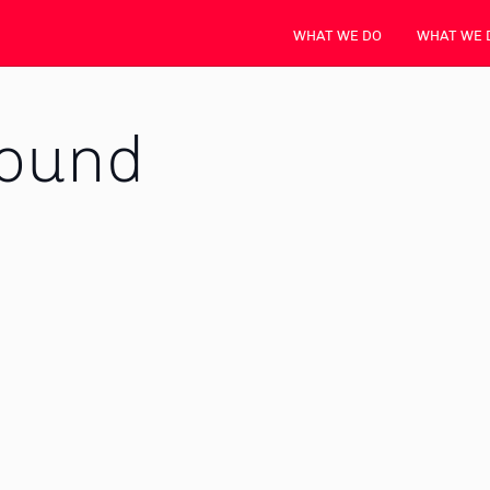
WHAT WE DO
WHAT WE 
found