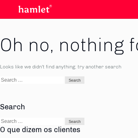
Oh no, nothing 
Looks like we didn't find anything; try another search
Search
for:
Search
Search
for:
O que dizem os clientes