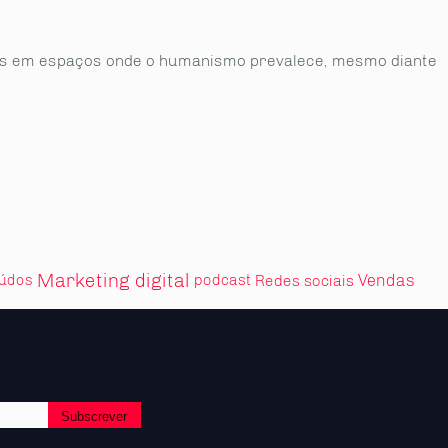
as em espaços onde o humanismo prevalece, mesmo diante
Marketing digital
Vendas
eúdos
podcast
Redes sociais