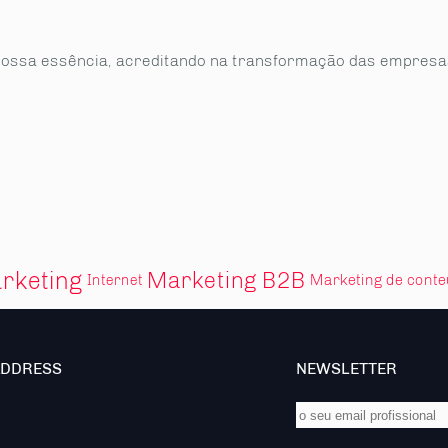
nossa essência, acreditando na transformação das empres
rketing
Marketing B2B
Marketing de cont
Internet
ADDRESS
NEWSLETTER