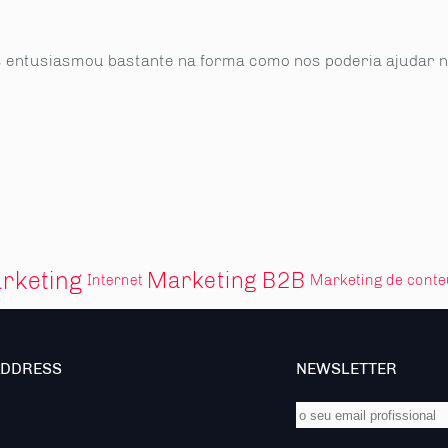
entusiasmou bastante na forma como nos poderia ajudar na 
rketing
Marketing B2B
Marketing de cont
Internet
ADDRESS
NEWSLETTER