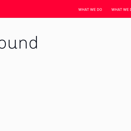
WHAT WE DO
WHAT WE 
found