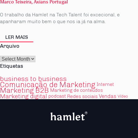
Marco Teixeira, Axians Portugal
O trabalho da Hamlet na Tech Talent foi excecional, e
apanharam muito bem o que nos ia já na alma.
LER MAIS
Arquivo
Arquivo
Etiquetas
business to business
Comunicação de Marketing
Internet
Marketing B2B
Marketing de conteúdos
Marketing digital
Vendas
podcast
Redes sociais
Vídeo