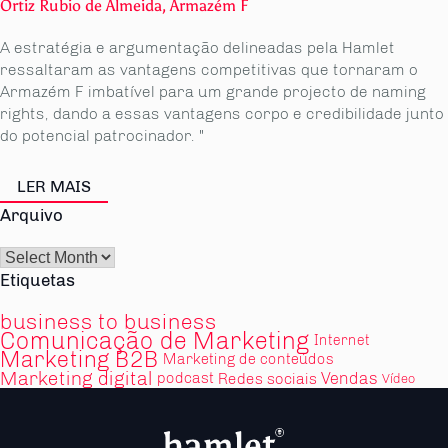
Ortiz Rubio de Almeida, Armazém F
A estratégia e argumentação delineadas pela Hamlet
ressaltaram as vantagens competitivas que tornaram o
Armazém F imbatível para um grande projecto de naming
rights, dando a essas vantagens corpo e credibilidade junto
do potencial patrocinador. "
LER MAIS
Arquivo
Arquivo
Etiquetas
business to business
Comunicação de Marketing
Internet
Marketing B2B
Marketing de conteúdos
Marketing digital
Vendas
podcast
Redes sociais
Vídeo