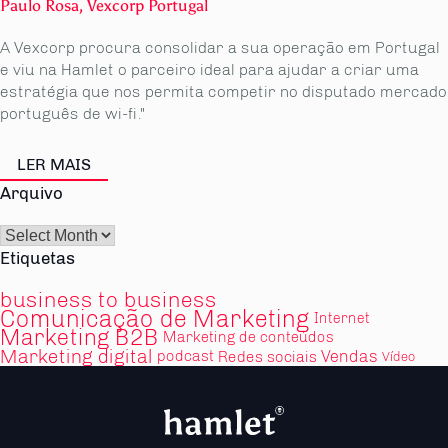
Paulo Rosa, Vexcorp Portugal
A Vexcorp procura consolidar a sua operação em Portugal
e viu na Hamlet o parceiro ideal para ajudar a criar uma
estratégia que nos permita competir no disputado mercado
português de wi-fi."
LER MAIS
Arquivo
Arquivo
Etiquetas
business to business
Comunicação de Marketing
Internet
Marketing B2B
Marketing de conteúdos
Marketing digital
Vendas
podcast
Redes sociais
Vídeo