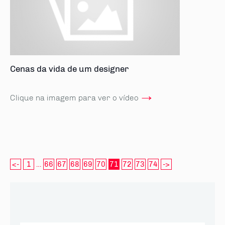
Cenas da vida de um designer
→
Clique na imagem para ver o vídeo
<-
1
…
66
67
68
69
70
71
72
73
74
->