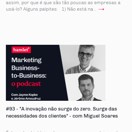
assim, por que é que são tão poucas as empresas a
→
usá-lo? Alguns palpites: 1) Não está na...
#93 - "A inovação não surge do zero. Surge das
necessidades dos clientes" - com Miguel Soares