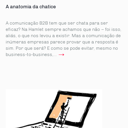
A anatomia da chatice
A comunicação B2B tem que ser chata para ser
eficaz? Na Hamlet sempre achamos que não – foi isso,
aliás, o que nos levou a existir. Mas a comunicação de
inúmeras empresas parece provar que a resposta é
sim. Por que será? E como se pode evitar, mesmo no
→
business-to-business,...