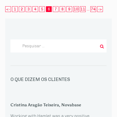
<-
1
2
3
4
5
6
7
8
9
10
11
…
74
->
Pesquisar
por:
O QUE DIZEM OS CLIENTES
Cristina Aragão Teixeira, Novabase
Working with Hamlet was a very positive