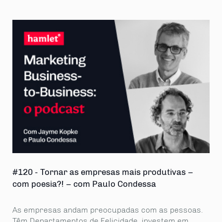
#120 - Tornar as empresas mais produtivas –
Axi
com poesia?! – com Paulo Condessa
e v
As empresas andam preocupadas com as pessoas.
Não
Têm Departamentos de Felicidade, investem em